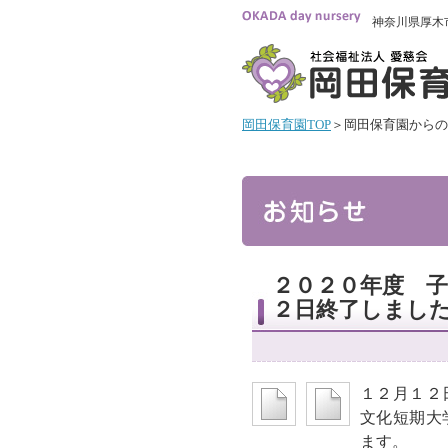
神奈川県厚木
岡田保育園TOP
＞岡田保育園からの
２０２０年度 子
２日終了しました
１２月１２
文化短期大
ます。