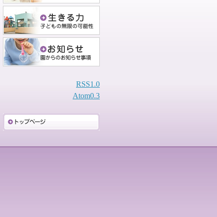
RSS1.0
Atom0.3