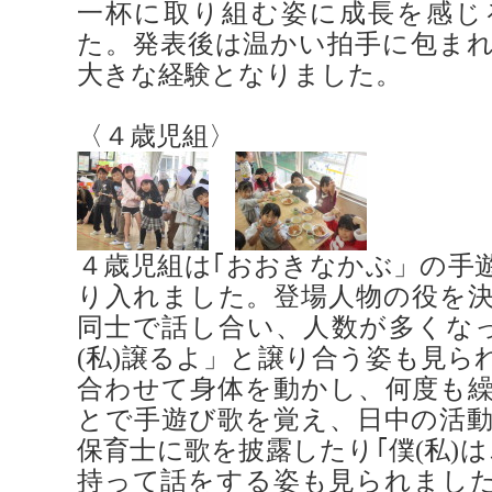
一杯に取り組む姿に成長を感じ
た。発表後は温かい拍手に包ま
大きな経験となりました。
〈４歳児組〉
４歳児組は｢おおきなかぶ」の手
り入れました。登場人物の役を
同士で話し合い、人数が多くな
(私)譲るよ」と譲り合う姿も見ら
合わせて身体を動かし、何度も
とで手遊び歌を覚え、日中の活
保育士に歌を披露したり｢僕(私)
持って話をする姿も見られまし