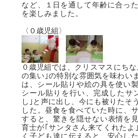
など、１日を通して年齢に合っ
を楽しみました。
〈０歳児組〉
０歳児組では、クリスマスにちなん
の集い｣の特別な雰囲気を味わい
は、シール貼りや絵の具を使い
シール貼りを行い、完成したサ
し｣と声に出し、今にも被りたそ
した。昼食を食べていた時に、
すると、驚きを隠せない表情を
育士が｢サンタさん来てくれたよ｣
く子ども達に伝えると、安心した