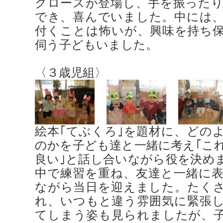
クロースが登場し、手を振った
でき、喜んでいました。中には
付くことは怖いが、興味を持ち
伺う子どもいました。
〈３歳児組〉
絵本｢てぶくろ｣を題材に、どの
のかを子ども達と一緒に考え｢これ
良い｣と話し合いながら役を決め
中で練習を重ね、友達と一緒に
ながら当日を迎えました。たく
れ、いつもと違う雰囲気に緊張
てしまう姿も見られましたが、