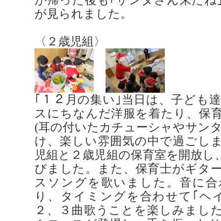
が見られました。
〈２歳児組〉
｢１２月の集い｣当日は、子ども
スにちなんだ洋服を着たり、保
(耳の付いたカチューシャやサンタ
け、楽しい雰囲気の中で過ごし
児組と２歳児組の保育室を開放し
びました。また、保育士がギタ
スソングを歌いました。音に合
り、タイミングを合わせて｢ヘ
２、３曲歌うことを楽しみまし