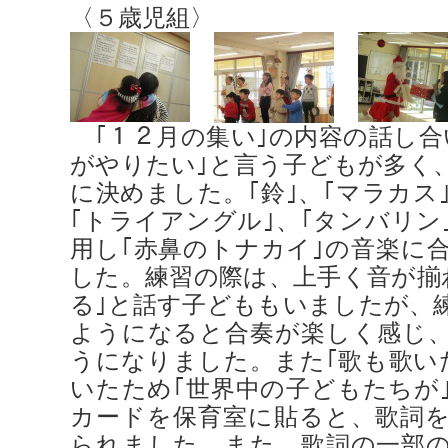
〈５歳児組〉
｢１２月の集い｣の内容の話し合
がやりたい｣と言う子どもが多く
に決めました。｢鈴｣、｢マラカス
｢トライアングル｣、｢タンバリン
用し｢赤鼻のトナカイ｣の音楽に
した。練習の際は、上手く音が揃
る｣と話す子どももいましたが、
ようになると合奏が楽しく感じ
うになりました。また｢歌も歌い
いたため｢世界中の子どもたちが
カードを保育室に貼ると、歌詞
られました。また、歌詞の一部